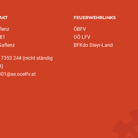
AKT
FEUERWEHRLINKS
lenz
ÖBFV
 81
OÖ LFV
Gaflenz
BFKdo Steyr-Land
 7353 244 (nicht ständig
t)
301@se.ooelfv.at