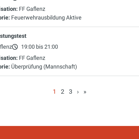
sation:
FF Gaflenz
rie:
Feuerwehrausbildung Aktive
stungstest
flenz
19:00 bis 21:00
sation:
FF Gaflenz
rie:
Überprüfung (Mannschaft)
1
2
3
›
»
(current)