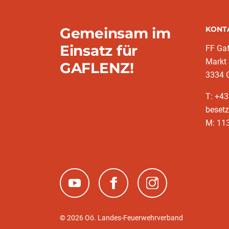
Gemeinsam im
KONT
Einsatz für
FF Gaf
Markt
GAFLENZ!
3334 
T: +43
besetz
M: 11
(neues Fenster)
(neues Fenster)
(neues Fenster)
© 2026 Oö. Landes-Feuerwehrverband