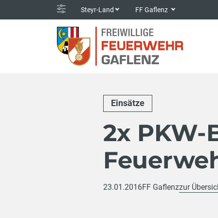
Steyr-Land
FF Gaflenz
Einsätze
2x PKW-
Feuerweh
23.01.2016
FF Gaflenz
zur Übersic