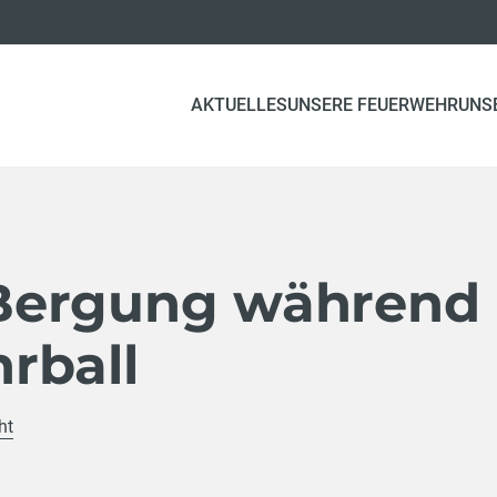
AKTUELLES
UNSERE FEUERWEHR
UNS
Bergung während
rball
ht