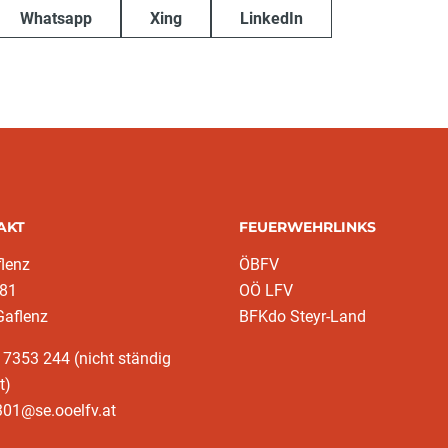
Whatsapp
Xing
LinkedIn
AKT
FEUERWEHRLINKS
lenz
ÖBFV
 81
OÖ LFV
Gaflenz
BFKdo Steyr-Land
 7353 244 (nicht ständig
t)
301@se.ooelfv.at