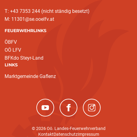
T: +43 7353 244 (nicht ständig besetzt)
M: 11301@se.ooelfv.at
FEUERWEHRLINKS
ÖBFV
OÖ LFV
BFKdo Steyr-Land
LINKS
Marktgemeinde Gaflenz
(neues Fenster)
(neues Fenster)
(neues Fenster)
© 2026 Oö. Landes-Feuerwehrverband
Kontakt
Datenschutz
Impressum