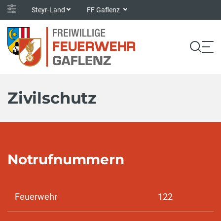
Steyr-Land
FF Gaflenz
Zivilschutz
Notrufnummern
Feuerwehr
122