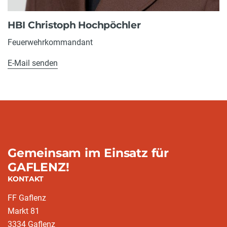
HBI Christoph Hochpöchler
Feuerwehrkommandant
E-Mail senden
Gemeinsam im Einsatz für
GAFLENZ!
KONTAKT
FF Gaflenz
Markt 81
3334 Gaflenz