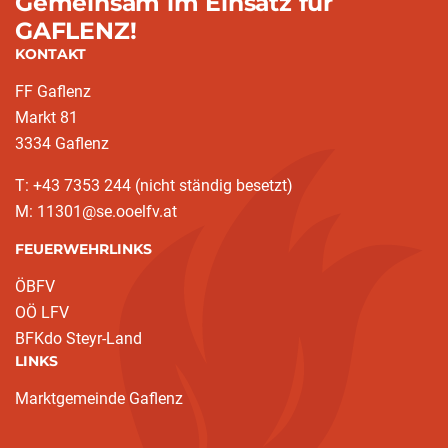
Gemeinsam im Einsatz für
GAFLENZ!
KONTAKT
FF Gaflenz
Markt 81
3334 Gaflenz
T: +43 7353 244 (nicht ständig besetzt)
M: 11301@se.ooelfv.at
FEUERWEHRLINKS
ÖBFV
OÖ LFV
BFKdo Steyr-Land
LINKS
Marktgemeinde Gaflenz