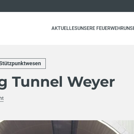
AKTUELLES
UNSERE FEUERWEHR
UNS
Stützpunktwesen
g Tunnel Weyer
ht