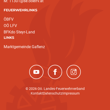
M: 11301@se.ooelfv.at
FEUERWEHRLINKS
ÖBFV
OÖ LFV
BFKdo Steyr-Land
LINKS
Marktgemeinde Gaflenz
(neues Fenster)
(neues Fenster)
(neues Fenster)
© 2026 Oö. Landes-Feuerwehrverband
Kontakt
Datenschutz
Impressum