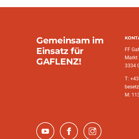
Gemeinsam im
KONT
Einsatz für
FF Gaf
Markt
GAFLENZ!
3334 
T: +43
besetz
M: 11
(neues Fenster)
(neues Fenster)
(neues Fenster)