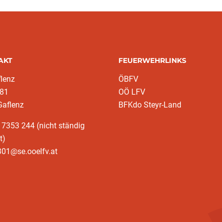
AKT
FEUERWEHRLINKS
lenz
ÖBFV
 81
OÖ LFV
Gaflenz
BFKdo Steyr-Land
 7353 244 (nicht ständig
t)
301@se.ooelfv.at