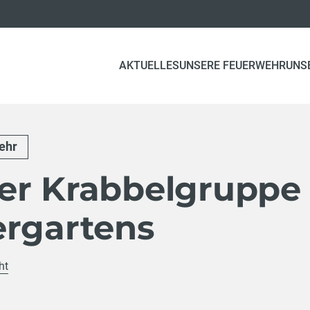
AKTUELLES
UNSERE FEUERWEHR
UNS
ehr
er Krabbelgruppe
ergartens
ht