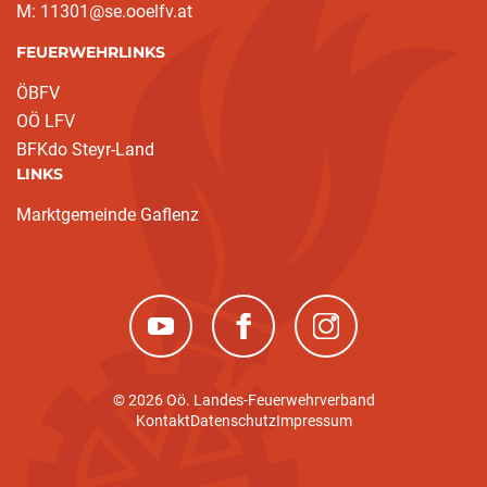
M: 11301@se.ooelfv.at
FEUERWEHRLINKS
ÖBFV
OÖ LFV
BFKdo Steyr-Land
LINKS
Marktgemeinde Gaflenz
(neues Fenster)
(neues Fenster)
(neues Fenster)
© 2026 Oö. Landes-Feuerwehrverband
Kontakt
Datenschutz
Impressum