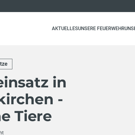
AKTUELLES
UNSERE FEUERWEHR
UNS
tze
insatz in
irchen -
e Tiere
ht