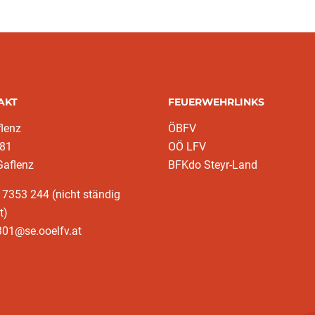
AKT
FEUERWEHRLINKS
lenz
ÖBFV
 81
OÖ LFV
Gaflenz
BFKdo Steyr-Land
 7353 244 (nicht ständig
t)
301@se.ooelfv.at