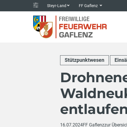
Steyr-Land
FF Gaflenz
Stützpunktwesen
Einsä
Drohnene
Waldneuk
entlaufen
16.07.2024
FF Gaflenz
zur Übersic