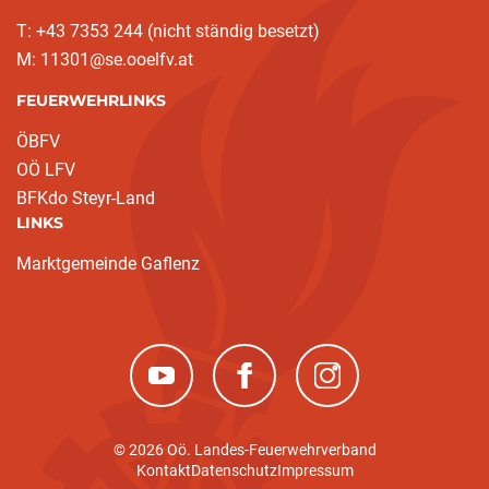
T: +43 7353 244 (nicht ständig besetzt)
M: 11301@se.ooelfv.at
FEUERWEHRLINKS
ÖBFV
OÖ LFV
BFKdo Steyr-Land
LINKS
Marktgemeinde Gaflenz
(neues Fenster)
(neues Fenster)
(neues Fenster)
© 2026 Oö. Landes-Feuerwehrverband
Kontakt
Datenschutz
Impressum