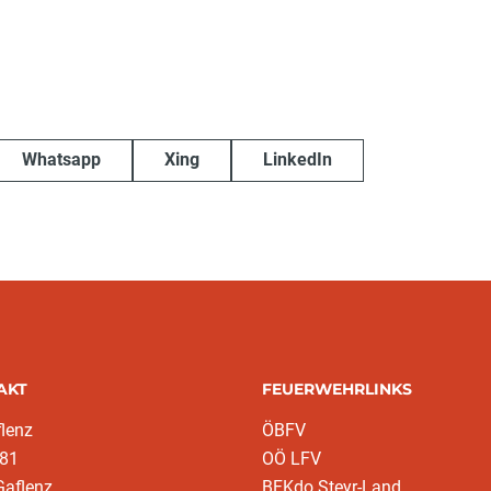
Whatsapp
Xing
LinkedIn
AKT
FEUERWEHRLINKS
lenz
ÖBFV
 81
OÖ LFV
Gaflenz
BFKdo Steyr-Land