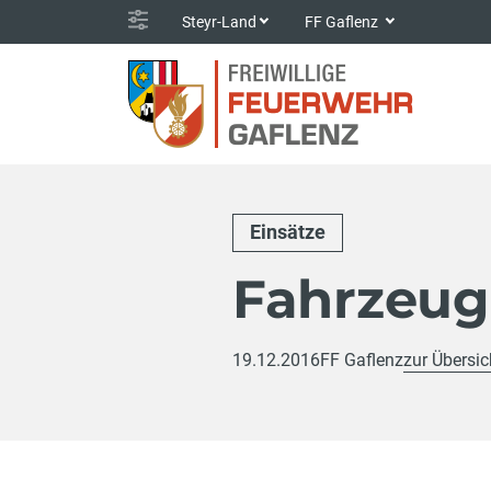
Steyr-Land
FF Gaflenz
Einsätze
Fahrzeu
19.12.2016
FF Gaflenz
zur Übersic