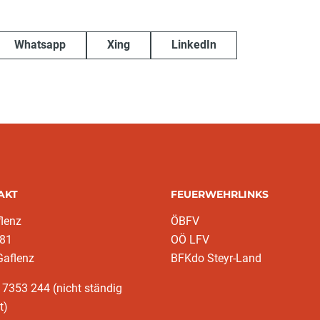
Whatsapp
Xing
LinkedIn
AKT
FEUERWEHRLINKS
lenz
ÖBFV
 81
OÖ LFV
Gaflenz
BFKdo Steyr-Land
 7353 244 (nicht ständig
t)