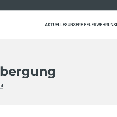
AKTUELLES
UNSERE FEUERWEHR
UNS
gbergung
ht