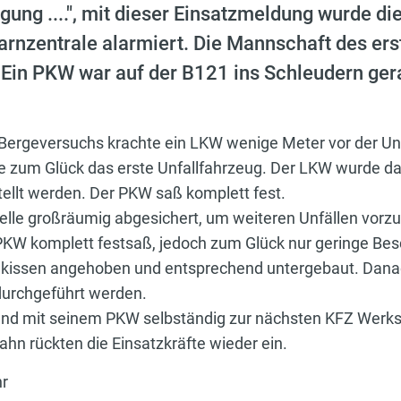
ng ....", mit dieser Einsatzmeldung wurde die
rnzentrale alarmiert. Die Mannschaft des er
 Ein PKW war auf der B121 ins Schleudern gera
Bergeversuchs krachte ein LKW wenige Meter vor der Unfa
e zum Glück das erste Unfallfahrzeug. Der LKW wurde dab
tellt werden. Der PKW saß komplett fest.
lle großräumig abgesichert, um weiteren Unfällen vorz
 PKW komplett festsaß, jedoch zum Glück nur geringe B
ekissen angehoben und entsprechend untergebaut. Danac
durchgeführt werden.
end mit seinem PKW selbständig zur nächsten KFZ Werkst
hn rückten die Einsatzkräfte wieder ein.
hr