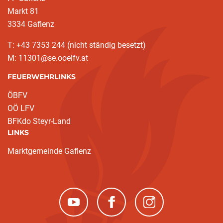
Markt 81
3334 Gaflenz
T: +43 7353 244 (nicht ständig besetzt)
M: 11301@se.ooelfv.at
FEUERWEHRLINKS
ÖBFV
OÖ LFV
BFKdo Steyr-Land
LINKS
Marktgemeinde Gaflenz
(neues Fenster)
(neues Fenster)
(neues Fenster)