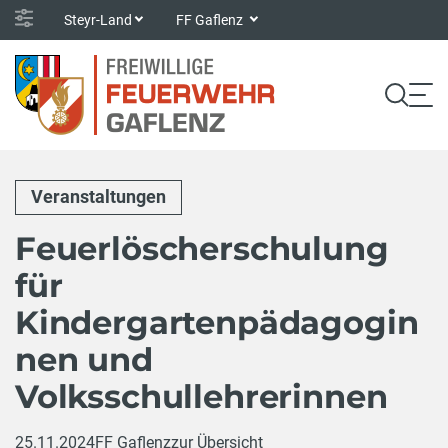
Steyr-Land
FF Gaflenz
Veranstaltungen
Feuerlöscherschulung
für
Kindergartenpädagogin
nen und
Volksschullehrerinnen
25.11.2024
FF Gaflenz
zur Übersicht