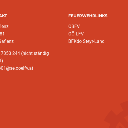
AKT
FEUERWEHRLINKS
lenz
ÖBFV
 81
OÖ LFV
Gaflenz
BFKdo Steyr-Land
 7353 244 (nicht ständig
t)
301@se.ooelfv.at