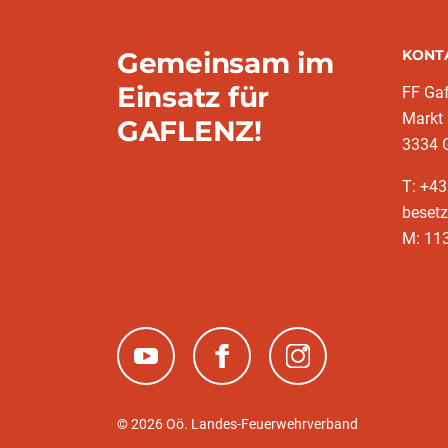
Gemeinsam im
KONT
Einsatz für
FF Gaf
Markt
GAFLENZ!
3334 
T: +43
besetz
M: 11
(neues Fenster)
(neues Fenster)
(neues Fenster)
© 2026 Oö. Landes-Feuerwehrverband