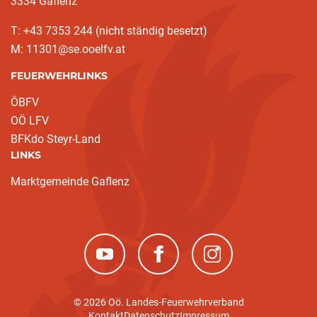
3334 Gaflenz
T: +43 7353 244 (nicht ständig besetzt)
M: 11301@se.ooelfv.at
FEUERWEHRLINKS
ÖBFV
OÖ LFV
BFKdo Steyr-Land
LINKS
Marktgemeinde Gaflenz
(neues Fenster)
(neues Fenster)
(neues Fenster)
© 2026 Oö. Landes-Feuerwehrverband
Kontakt
Datenschutz
Impressum