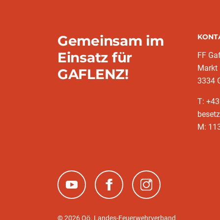
Gemeinsam im
KONT
Einsatz für
FF Gaf
Markt
GAFLENZ!
3334 
T: +43
besetz
M: 11
(neues Fenster)
(neues Fenster)
(neues Fenster)
© 2026 Oö. Landes-Feuerwehrverband