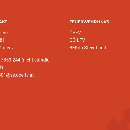
AKT
FEUERWEHRLINKS
lenz
ÖBFV
 81
OÖ LFV
Gaflenz
BFKdo Steyr-Land
 7353 244 (nicht ständig
t)
301@se.ooelfv.at