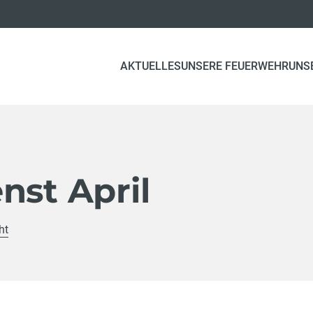
AKTUELLES
UNSERE FEUERWEHR
UNS
nst April
ht