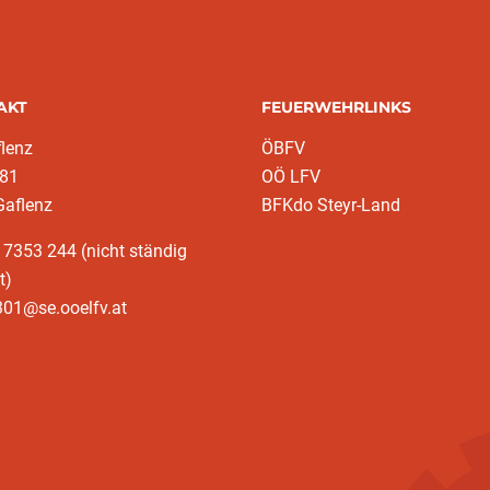
AKT
FEUERWEHRLINKS
lenz
ÖBFV
 81
OÖ LFV
Gaflenz
BFKdo Steyr-Land
 7353 244 (nicht ständig
t)
301@se.ooelfv.at