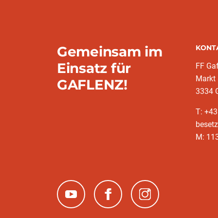
Gemeinsam im
KONT
Einsatz für
FF Gaf
Markt
GAFLENZ!
3334 
T: +43
besetz
M: 11
(neues Fenster)
(neues Fenster)
(neues Fenster)