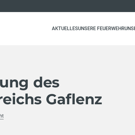
AKTUELLES
UNSERE FEUERWEHR
UNS
ung des
reichs Gaflenz
ht