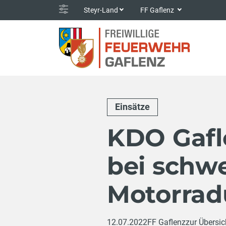
Steyr-Land
FF Gaflenz
Einsätze
KDO Gafle
bei schw
Motorrad
12.07.2022
FF Gaflenz
zur Übersic