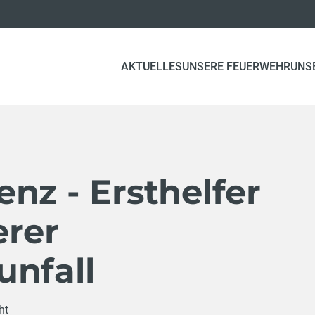
AKTUELLES
UNSERE FEUERWEHR
UNS
nz - Ersthelfer
erer
unfall
ht