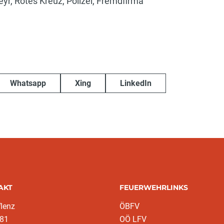
eyr, Rotes Kreuz, Polizei, Fremdfirma
Whatsapp
Xing
LinkedIn
AKT
FEUERWEHRLINKS
lenz
ÖBFV
 81
OÖ LFV