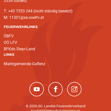
3334 Gaflenz
T: +43 7353 244 (nicht ständig besetzt)
M: 11301@se.ooelfv.at
FEUERWEHRLINKS
ÖBFV
OÖ LFV
BFKdo Steyr-Land
LINKS
Marktgemeinde Gaflenz
(neues Fenster)
(neues Fenster)
(neues Fenster)
© 2026 Oö. Landes-Feuerwehrverband
Kontakt
Datenschutz
Impressum