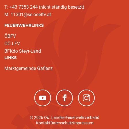
T: +43 7353 244 (nicht ständig besetzt)
M: 11301@se.ooelfv.at
FEUERWEHRLINKS
ÖBFV
OÖ LFV
BFKdo Steyr-Land
LINKS
Marktgemeinde Gaflenz
(neues Fenster)
(neues Fenster)
(neues Fenster)
© 2026 Oö. Landes-Feuerwehrverband
Kontakt
Datenschutz
Impressum