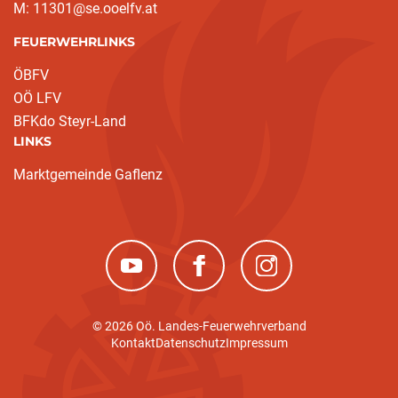
M: 11301@se.ooelfv.at
FEUERWEHRLINKS
ÖBFV
OÖ LFV
BFKdo Steyr-Land
LINKS
Marktgemeinde Gaflenz
(neues Fenster)
(neues Fenster)
(neues Fenster)
© 2026 Oö. Landes-Feuerwehrverband
Kontakt
Datenschutz
Impressum