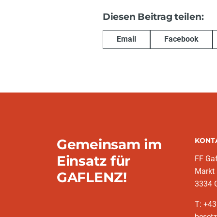
Diesen Beitrag teilen:
Email
Facebook
Gemeinsam im
KONT
Einsatz für
FF Gaf
Markt
GAFLENZ!
3334 
T: +43
besetz