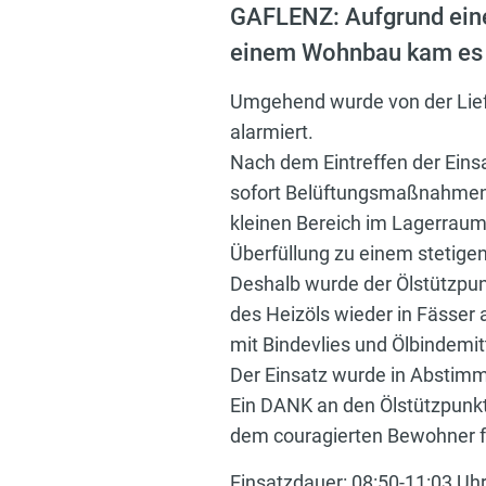
GAFLENZ: Aufgrund eine
einem Wohnbau kam es 
Umgehend wurde von der Lief
alarmiert.
Nach dem Eintreffen der Eins
sofort Belüftungsmaßnahmen m
kleinen Bereich im Lagerraum
Überfüllung zu einem stetigen
Deshalb wurde der Ölstützpu
des Heizöls wieder in Fässer
mit Bindevlies und Ölbindemi
Der Einsatz wurde in Abstimm
Ein DANK an den Ölstützpunkt
dem couragierten Bewohner fü
Einsatzdauer: 08:50-11:03 Uh