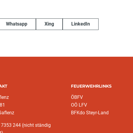
Whatsapp
Xing
LinkedIn
AKT
FEUERWEHRLINKS
lenz
ÖBFV
 81
OÖ LFV
Gaflenz
BFKdo Steyr-Land
 7353 244 (nicht ständig
t)