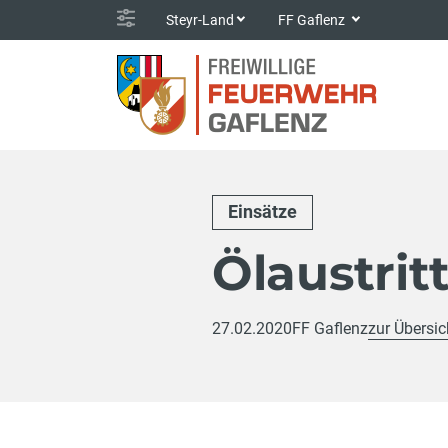
Steyr-Land
FF Gaflenz
Einsätze
Ölaustrit
27.02.2020
FF Gaflenz
zur Übersic