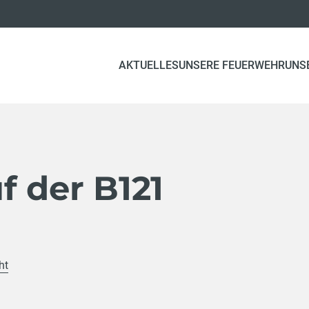
AKTUELLES
UNSERE FEUERWEHR
UNS
f der B121
ht