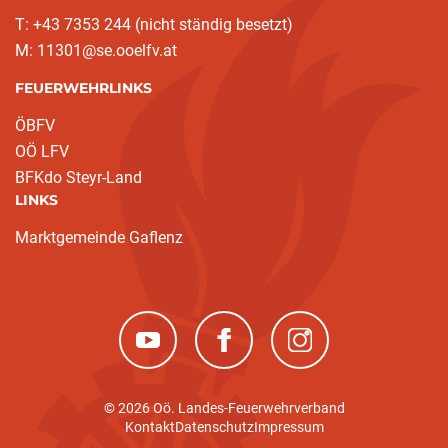
T: +43 7353 244 (nicht ständig besetzt)
M: 11301@se.ooelfv.at
FEUERWEHRLINKS
ÖBFV
OÖ LFV
BFKdo Steyr-Land
LINKS
Marktgemeinde Gaflenz
(neues Fenster)
(neues Fenster)
(neues Fenster)
© 2026 Oö. Landes-Feuerwehrverband
Kontakt
Datenschutz
Impressum