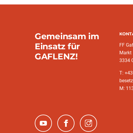
Gemeinsam im
KONT
Einsatz für
FF Gaf
Markt
GAFLENZ!
3334 
T: +43
besetz
M: 11
(neues Fenster)
(neues Fenster)
(neues Fenster)