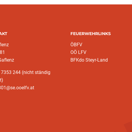
AKT
FEUERWEHRLINKS
lenz
ÖBFV
 81
OÖ LFV
Gaflenz
BFKdo Steyr-Land
 7353 244 (nicht ständig
t)
301@se.ooelfv.at