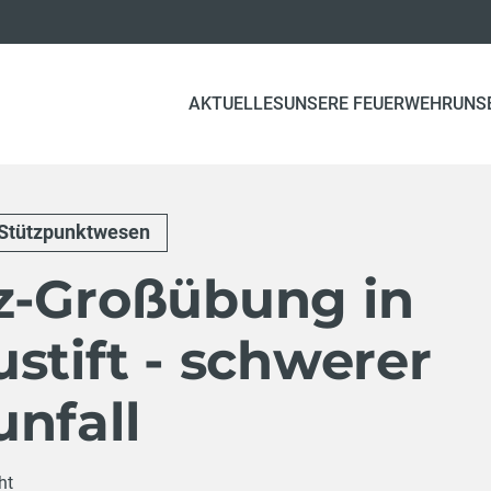
AKTUELLES
UNSERE FEUERWEHR
UNS
Stützpunktwesen
z-Großübung in
stift - schwerer
nfall
ht