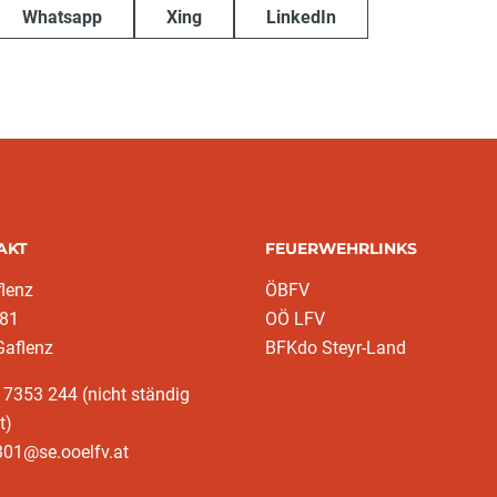
Whatsapp
Xing
LinkedIn
AKT
FEUERWEHRLINKS
lenz
ÖBFV
 81
OÖ LFV
Gaflenz
BFKdo Steyr-Land
 7353 244 (nicht ständig
t)
301@se.ooelfv.at