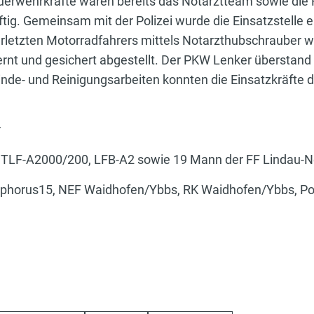
euerwehrkräfte waren bereits das Notarztteam sowie die 
tig. Gemeinsam mit der Polizei wurde die Einsatzstelle 
rletzten Motorradfahrers mittels Notarzthubschrauber 
ernt und gesichert abgestellt. Der PKW Lenker überstand
binde- und Reinigungsarbeiten konnten die Einsatzkräfte
r
, TLF-A2000/200, LFB-A2 sowie 19 Mann der FF Lindau-N
tophorus15, NEF Waidhofen/Ybbs, RK Waidhofen/Ybbs, Pol