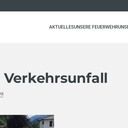
AKTUELLES
UNSERE FEUERWEHR
UNS
 Verkehrsunfall
ht