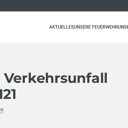
AKTUELLES
UNSERE FEUERWEHR
UNS
 Verkehrsunfall
121
ht