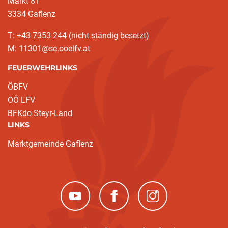
Markt 81
3334 Gaflenz
T: +43 7353 244 (nicht ständig besetzt)
M: 11301@se.ooelfv.at
FEUERWEHRLINKS
ÖBFV
OÖ LFV
BFKdo Steyr-Land
LINKS
Marktgemeinde Gaflenz
(neues Fenster)
(neues Fenster)
(neues Fenster)