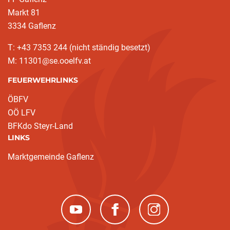
Markt 81
3334 Gaflenz
T: +43 7353 244 (nicht ständig besetzt)
M: 11301@se.ooelfv.at
FEUERWEHRLINKS
ÖBFV
OÖ LFV
BFKdo Steyr-Land
LINKS
Marktgemeinde Gaflenz
(neues Fenster)
(neues Fenster)
(neues Fenster)