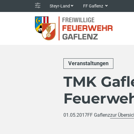
Steyr-Land
FF Gaflenz
Veranstaltungen
TMK Gafl
Feuerwe
01.05.2017
FF Gaflenz
zur Übersic