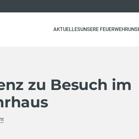
AKTUELLES
UNSERE FEUERWEHR
UNS
enz zu Besuch im
hrhaus
ht