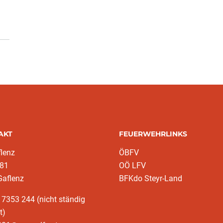
AKT
FEUERWEHRLINKS
lenz
ÖBFV
 81
OÖ LFV
Gaflenz
BFKdo Steyr-Land
 7353 244 (nicht ständig
t)