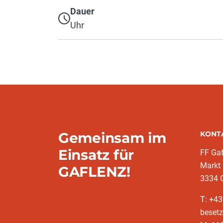
Dauer
Uhr
Gemeinsam im
KONT
Einsatz für
FF Gaf
Markt
GAFLENZ!
3334 
T: +43
besetz