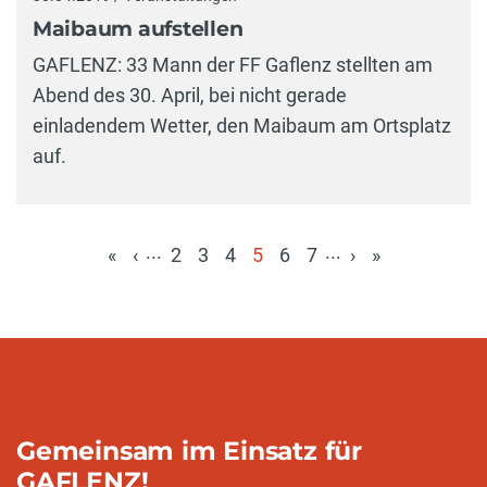
Maibaum aufstellen
GAFLENZ: 33 Mann der FF Gaflenz stellten am
Abend des 30. April, bei nicht gerade
einladendem Wetter, den Maibaum am Ortsplatz
auf.
...
...
«
‹
2
3
4
5
6
7
›
»
(aktuell)
Gemeinsam im Einsatz für
GAFLENZ!